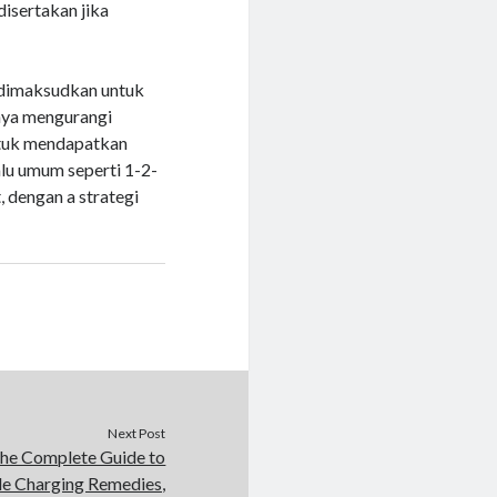
isertakan jika
 dimaksudkan untuk
nya mengurangi
untuk mendapatkan
alu umum seperti 1-2-
, dengan a strategi
Next Post
The Complete Guide to
le Charging Remedies,