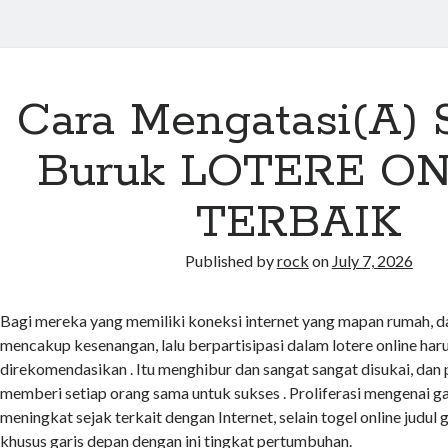
Cara Mengatasi(A) 
Buruk LOTERE O
TERBAIK
Published by
rock
on
July 7, 2026
Bagi mereka yang memiliki koneksi internet yang mapan rumah, d
mencakup kesenangan, lalu berpartisipasi dalam lotere online har
direkomendasikan . Itu menghibur dan sangat sangat disukai, da
memberi setiap orang sama untuk sukses . Proliferasi mengenai ga
meningkat sejak terkait dengan Internet, selain togel online judul
khusus garis depan dengan ini tingkat pertumbuhan.