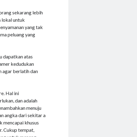
orang sekarang lebih
 lokal untuk
kenyamanan yang tak
sama peluang yang
mu dapatkan atas
 gamer kedudukan
n agar berlatih dan
e. Hal ini
lukan, dan adalah
menambahkan menuju
n angka dari sekitar a
tuk mencapai khusus
r. Cukup tempat,