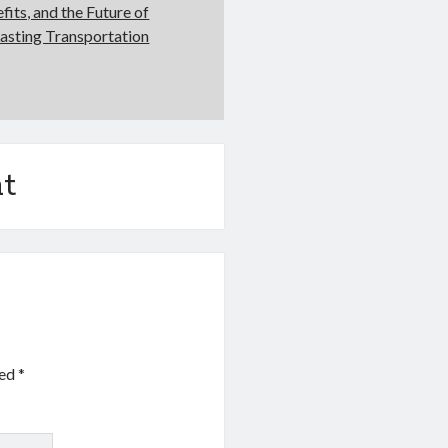
efits, and the Future of
asting Transportation
t
ked
*