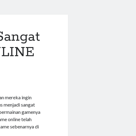
Sangat
NLINE
an mereka ingin
us menjadi sangat
n permainan gamenya
me online telah
 game sebenarnya di