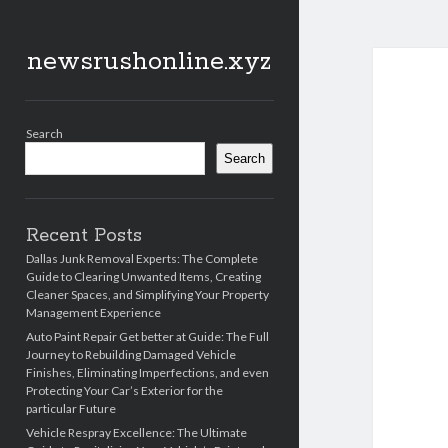
newsrushonline.xyz
Sidebar
Search
Search
Recent Posts
Dallas Junk Removal Experts: The Complete
Guide to Clearing Unwanted Items, Creating
Cleaner Spaces, and Simplifying Your Property
Management Experience
Auto Paint Repair Get better at Guide: The Full
Journey to Rebuilding Damaged Vehicle
Finishes, Eliminating Imperfections, and even
Protecting Your Car’s Exterior for the
particular Future
Vehicle Respray Excellence: The Ultimate